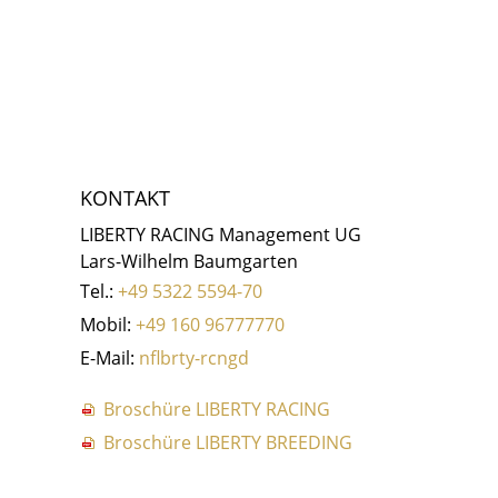
KONTAKT
LIBERTY RACING Management UG
Lars-Wilhelm Baumgarten
Tel.:
+49 5322 5594-70
Mobil:
+49 160 96777770
E-Mail:
nf
b
rty-r
c
ng
d
Broschüre LIBERTY RACING
Broschüre LIBERTY BREEDING