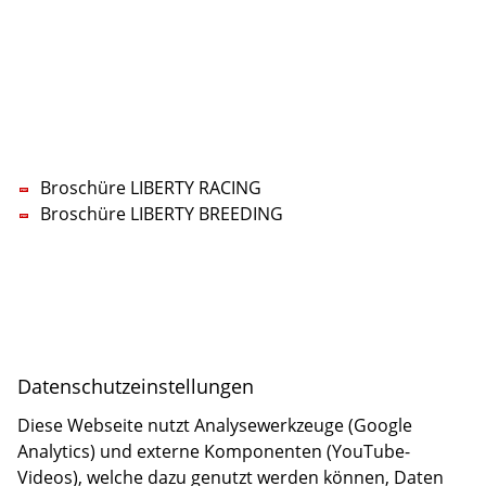
KONTAKT
LIBERTY RACING Management UG
Lars-Wilhelm Baumgarten
Tel.:
+49 5322 5594-70
Mobil:
+49 160 96777770
E-Mail:
nf
b
rty-r
c
ng
d
Broschüre LIBERTY RACING
Broschüre LIBERTY BREEDING
Impressum
Datenschutz
Datenschutzeinstellungen
Daten­schutz­ein­stellungen
Diese Webseite nutzt Analysewerkzeuge (Google
Analytics) und externe Komponenten (YouTube-
Videos), welche dazu genutzt werden können, Daten