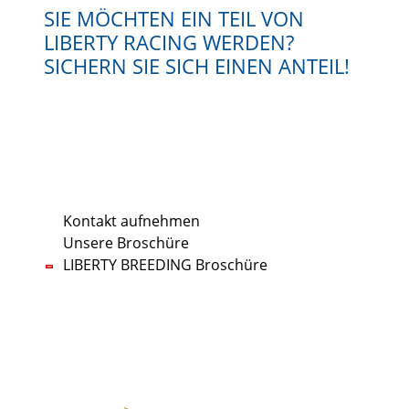
SIE MÖCHTEN EIN TEIL VON
LIBERTY RACING WERDEN?
SICHERN SIE SICH EINEN ANTEIL!
Wenn Sie Interesse an einem unserer Anteile
haben, kontaktieren Sie uns bitte. Wir melden
uns in Kürze bei Ihnen und präsentieren Ihnen
unsere aktuellen Anteile.
Kontakt aufnehmen
Unsere Broschüre
LIBERTY BREEDING Broschüre