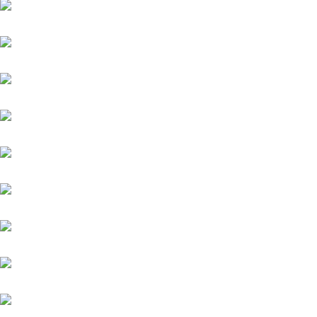
Helios (GB)
Highlander
Kämpfer
Kairos (FR)
Quintus (IRE)
Meergott
Nazarak
New England
Niagaro