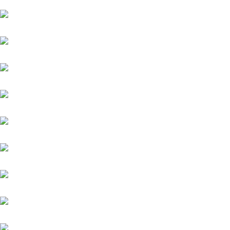
Orofina
Palladium
Phenomenon
Platin Moon (FR)
Salitos (IRE)
Sindbad
Sydney Barman
Warasch