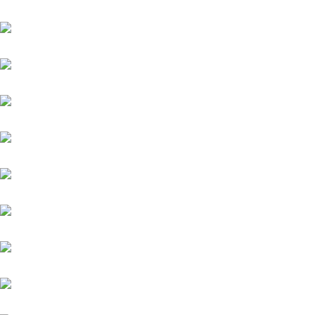
Aquaman
Argentum
Assistent
Chiefland (IRE)
Daytona
Diamond Spirit
Famosa Luna (GB)
Fantastic Moon
Grey Diamond (FR)