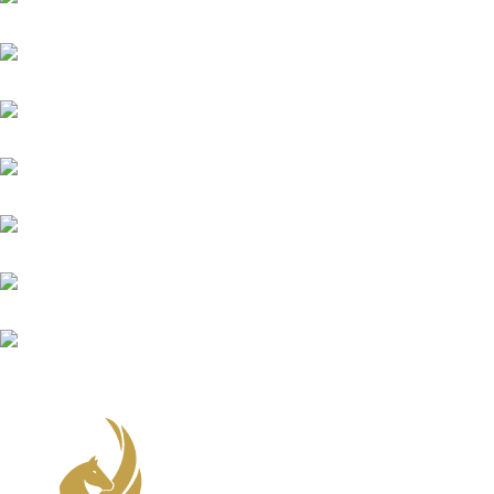
Weston
Wings of Glory
Winnetou (FR)
Winning Spirit
Zauberkönig
Zauberlehrling (FR)