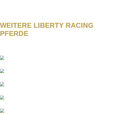
WEITERE LIBERTY RACING
PFERDE
Abacus
Academica
Aggelos
Amico
Antinori