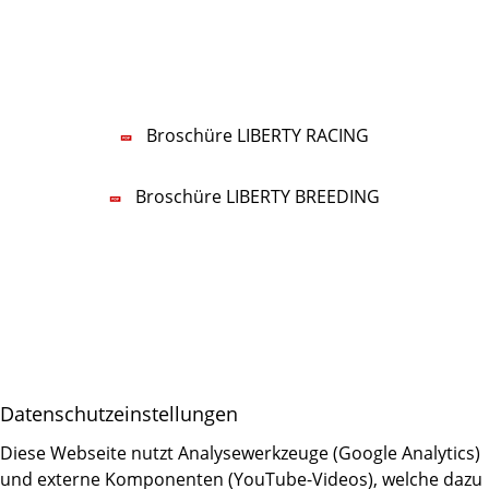
Lars-Wilhelm Baumgarten
Tel.:
+49 5322 5594-70
Mobil:
+49 160 96777770
E-Mail:
nf
b
rty-r
c
ng
d
Broschüre LIBERTY RACING
Broschüre LIBERTY BREEDING
Impressum
Datenschutz
Datenschutzeinstellungen
Daten­schutz­ein­stellungen
Diese Webseite nutzt Analysewerkzeuge (Google Analytics)
und externe Komponenten (YouTube-Videos), welche dazu