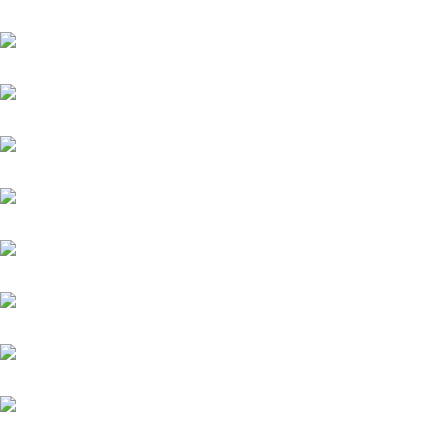
Sindbad
Sydney Barman
Werdagne (IRE)
Weston
Wings of Glory
Winnetou (FR)
Winning Spirit
Zauberkönig
Zauberlehrling (FR)