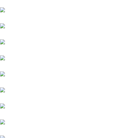
Aggelos
Amico
Antinori
Aquaman
Argentum
Assistent
Chiefland (IRE)
Daytona
Diamond Spirit