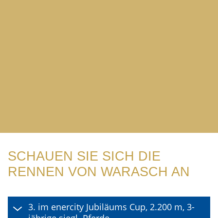
SCHAUEN SIE SICH DIE
RENNEN VON WARASCH AN
3. im enercity Jubiläums Cup, 2.200 m, 3-