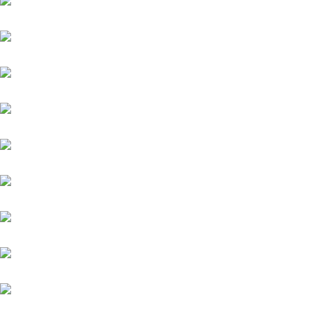
Famosa Luna (GB)
Fantastic Moon
Grey Diamond (FR)
Helios (GB)
Highlander
Kämpfer
Kairos (FR)
Quintus (IRE)
Meergott