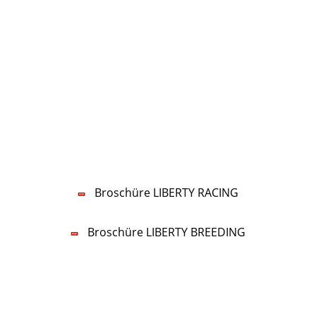
KONTAKT
LIBERTY RACING Management UG
Lars-Wilhelm Baumgarten
Tel.:
+49 5322 5594-70
Mobil:
+49 160 96777770
E-Mail:
nf
b
rty-r
c
ng
d
Broschüre LIBERTY RACING
Broschüre LIBERTY BREEDING
Impressum
Datenschutz
Datenschutzeinstellungen