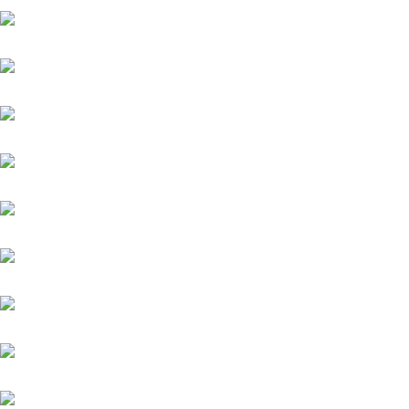
Nazarak
New England
Niagaro
Orofina
Palladium
Phenomenon
Platin Moon (FR)
Salitos (IRE)