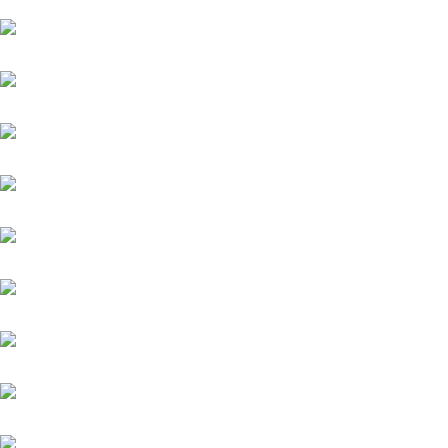
Highlander
Kämpfer
Kairos (FR)
Quintus (IRE)
Meergott
New England
Niagaro
Orofina