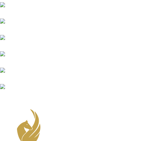
Wings of Glory
Winnetou (FR)
Winning Spirit
Zauberkönig
Zauberlehrling (FR)