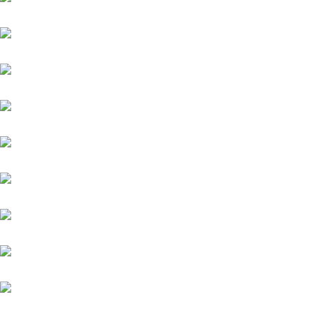
Palladium
Phenomenon
Platin Moon (FR)
Salitos (IRE)
Sindbad
Sydney Barman
Warasch
Werdagne (IRE)
Weston