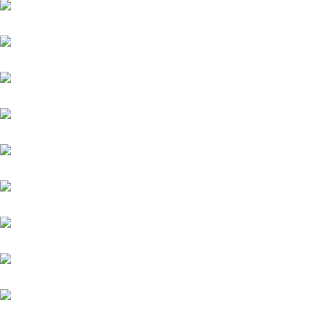
Argentum
Assistent
Chiefland (IRE)
Daytona
Diamond Spirit
Famosa Luna (GB)
Fantastic Moon
Grey Diamond (FR)
Helios (GB)