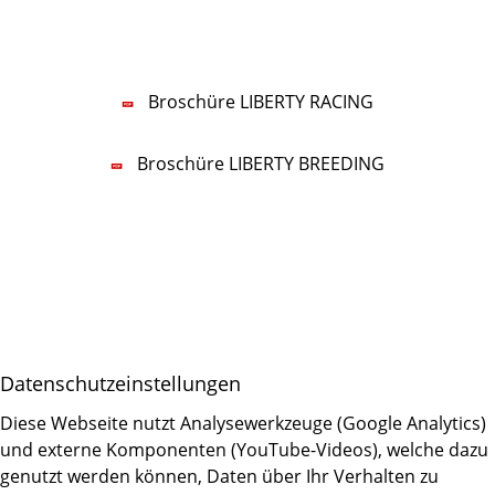
Mobil:
+49 160 96777770
E-Mail:
nf
b
rty-r
c
ng
d
Broschüre LIBERTY RACING
Broschüre LIBERTY BREEDING
Impressum
Datenschutz
Datenschutzeinstellungen
Daten­schutz­ein­stellungen
Diese Webseite nutzt Analysewerkzeuge (Google Analytics)
und externe Komponenten (YouTube-Videos), welche dazu
genutzt werden können, Daten über Ihr Verhalten zu