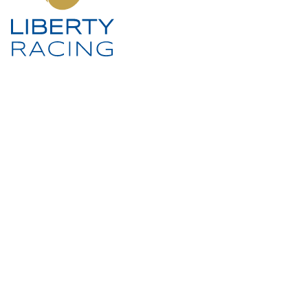
SOCIAL MEDIA
KONTAKT
LIBERTY RACING Management UG
Lars-Wilhelm Baumgarten
Tel.:
+49 5322 5594-70