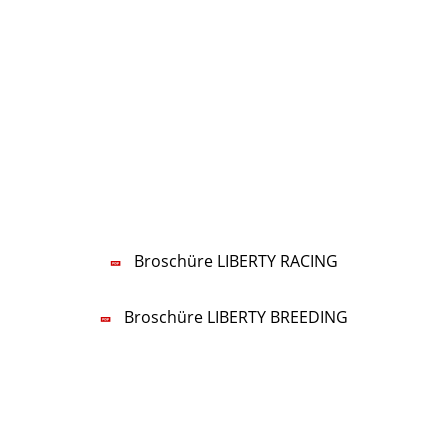
KONTAKT
LIBERTY RACING Management UG
Lars-Wilhelm Baumgarten
Tel.:
+49 5322 5594-70
Mobil:
+49 160 96777770
E-Mail:
nf
b
rty-r
c
ng
d
Broschüre LIBERTY RACING
Broschüre LIBERTY BREEDING
Impressum
Datenschutz
Datenschutzeinstellungen