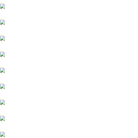
Amico
Antinori
Aquaman
Argentum
Assistent
Chiefland (IRE)
Daytona
Diamond Spirit