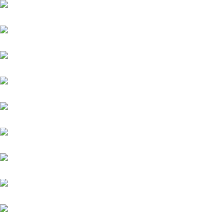
New England
Niagaro
Orofina
Palladium
Phenomenon
Platin Moon (FR)
Salitos (IRE)
Sindbad
Sydney Barman