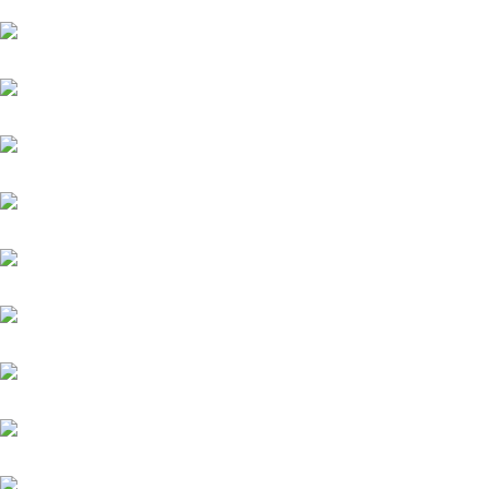
Warasch
Werdagne (IRE)
Weston
Wings of Glory
Winnetou (FR)
Winning Spirit
Zauberkönig
Zauberlehrling (FR)