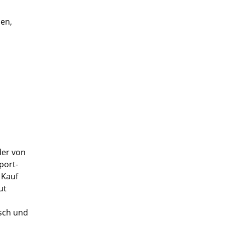
den,
der von
port-
 Kauf
ut
sch und