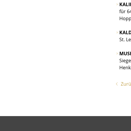
KALI
für 6
Hopp
KAL
St. L
MUS
Siege
Henke
Zurü