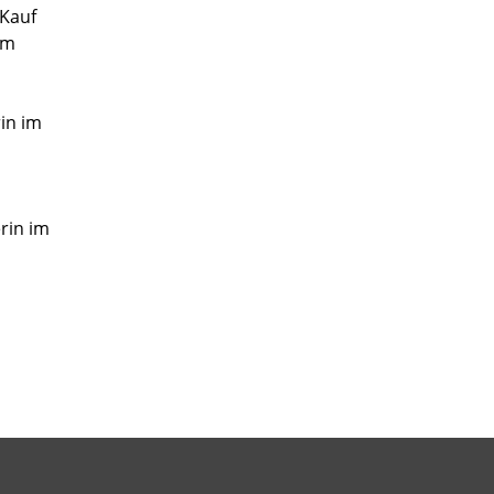
 Kauf
im
rin im
rin im