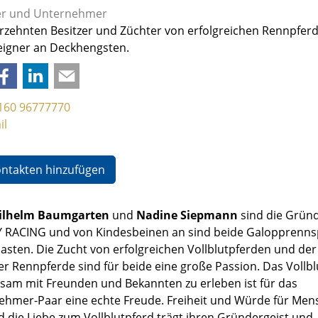
r und Unternehmer
hrzehnten Besitzer und Züchter von erfolgreichen Rennpfer
eigner an Deckhengsten.
160 96777770
il
ontakten hinzufügen
ilhelm Baumgarten
und
Nadine Siepmann
sind die Grün
Y RACING und von Kindesbeinen an sind beide Galopprenns
asten. Die Zucht von erfolgreichen Vollblutpferden und der
er Rennpferde sind für beide eine große Passion. Das Vollbl
sam mit Freunden und Bekannten zu erleben ist für das
ehmer-Paar eine echte Freude. Freiheit und Würde für Men
d die Liebe zum Vollblutpferd trägt ihren Gründergeist und