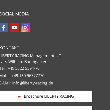
SOCIAL MEDIA
KONTAKT
LIBERTY RACING Management UG
Lars-Wilhelm Baumgarten
Tel.:
+49 5322 5594-70
Mobil:
+49 160 96777770
E-Mail:
nf
l
b
rty-r
c
ng
d
Broschüre LIBERTY RACING