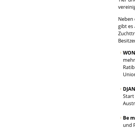
vereini
Neben 
gibt es
Zuchttr
Besitze
WON
mehrf
Ratib
Union
DJA
Start
Austr
Be m
und 