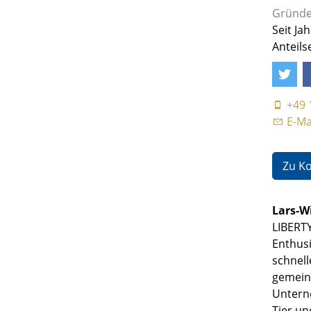
Gründe
Seit Ja
Anteils
+49 
E-Ma
Zu K
Lars-W
LIBERT
Enthusi
schnell
gemein
Untern
Tier un