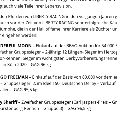
gt auch viele Teile ihrer Lebensvision.
den Pferden von LIBERTY RACING in den vergangen Jahren 
 auch vor der Zeit von LIBERTY RACING sehr erfolgreiche Kä
iumphe, die in der Hall of fame ihrer Karriere als Züchter u
r eingehen werden:
DERFUL MOON
– Einkauf auf der BBAG-Auktion für 54.000 
acher Gruppesieger – 2-jährig: 12 Längen- Sieger im Herzo
or-Rennen, Sieger im wichtigsten Derbyvorbereitungsrenne
 in Köln 2020 – GAG 96 kg
NGO FREEMAN
– Einkauf auf der Basis von 80.000 vor dem e
 – Gruppesieger, 2. im Idee 150. Deutschen Derby – Verkauf
alien – GAG 95,5 kg
y Sheriff
– Zweifacher Gruppesieger (Carl Jaspers-Preis – G
Fürstenberg-Rennen – Gruppe 3) – GAG 96,5 kg