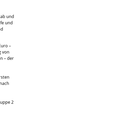
gab und
ufe und
nd
Euro –
g von
n – der
rsten
 nach
ruppe 2