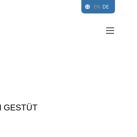
EN
DE
M GESTÜT